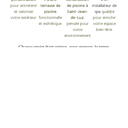
pour entretenir
terrasse de
de piscine à
installateur de
et valoriser
piscine
Saint-Jean-
spa
qualifié
votre extérieur.
fonctionnelle
de-Luz
,
pour enrichir
et esthétique.
pensée pour
votre espace
votre
bien-être.
environnement
.
Chaque projet étant unique, nous prenons le temps
d’écouter vos attentes pour vous proposer des solutions
esthétiques, durables et faciles à entretenir.
Faites confiance à Inoa Paysage, votre
pisciniste à Saint-
Jean-de-Luz
, pour transformer vos idées en réalité.titi
FAQ
Pisciniste à Saint-Jean-de-Luz:
vos questions, nos réponses
Prenez-vous en charge les aménagements
autour du bassin ?