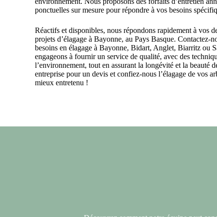
environnement. Nous proposons des forfaits d’entretien ann
ponctuelles sur mesure pour répondre à vos besoins spécifi
Réactifs et disponibles, nous répondons rapidement à vos d
projets d’élagage à Bayonne, au Pays Basque. Contactez-no
besoins en élagage à Bayonne, Bidart,
Anglet
,
Biarritz
ou
S
engageons à fournir un service de qualité, avec des techniq
l’environnement, tout en assurant la longévité et la beauté 
entreprise pour un devis et confiez-nous l’élagage de vos arb
mieux entretenu !