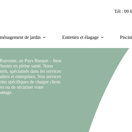
Tél : 09 
ménagement de jardin
Entretien et élagage
Piscin
 à Bayonne, au Pays Basque – Inoa
rbustes en pleine santé. Nous
ls, spécialisés dans les services
uliers et entreprises. Nos services
ins spécifiques de chaque client,
res ou de sécuriser votre
attage.