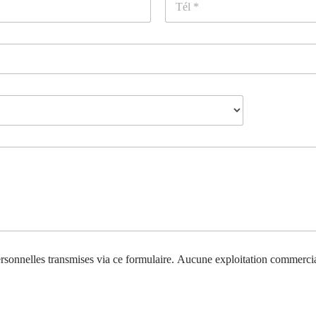
é
l
é
p
h
o
n
e
*
sonnelles transmises via ce formulaire. Aucune exploitation commercia