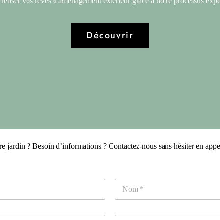
tiser vos rêves d'aménagement extérieur grâce à notre processus exper
Découvrir
 jardin ? Besoin d’informations ? Contactez-nous sans hésiter en appela
Nom
T