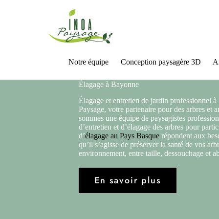
Notre équipe
Conception paysagère 3D
A
Élagage à Bayonne
Élagage et entretien de jardin professionnel
Paysage, votre partenaire pour des arbres et a
sommes une équipe de paysagistes professionne
d’entretien et d’élagage des arbres pour partic
d’
élagage au Pays Basque
répondent aux beso
qu’il s’agisse de préserver la santé de vos arb
environnement, entre taille, dessouchage et ab
En savoir plus