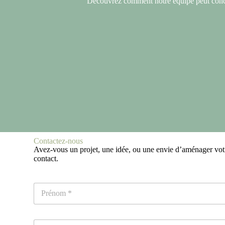
Découvrez comment notre équipe peut concré
Contactez-nous
Avez-vous un projet, une idée, ou une envie d’aménager votre
contact.
N
o
m
Prénom
*
E